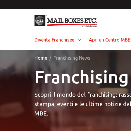
Skip to main content
Diventa Franchisee
Apri un Centro MBE
Home
Franchising News
Franchisin
Div
Le 
Sco
Scopri il mondo del franchising: ras
Essere
Divent
Siamo 
punto 
tua ca
impeg
stampa, eventi e le ultime notizie d
Spediz
alle p
di alta
MBE.
Stamp