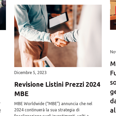
No
M
Fu
Dicembre 5, 2023
s
Revisione Listini Prezzi 2024
g
MBE
.
da
MBE Worldwide (“MBE”) annuncia che nel
al
2024 continuerà la sua strategia di
!