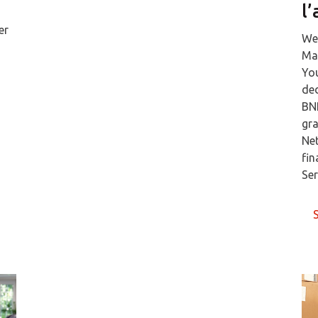
l’
er
Web
Mai
You
ded
BNP
gra
Net
fin
Ser