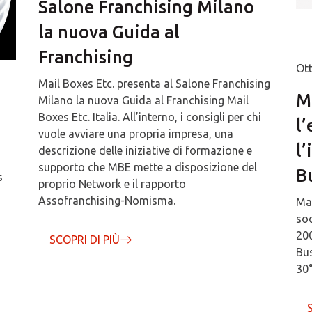
Salone Franchising Milano
la nuova Guida al
Franchising
Ott
Mail Boxes Etc. presenta al Salone Franchising
M
Milano la nuova Guida al Franchising Mail
Boxes Etc. Italia. All’interno, i consigli per chi
l’
vuole avviare una propria impresa, una
l
descrizione delle iniziative di formazione e
supporto che MBE mette a disposizione del
B
s
proprio Network e il rapporto
Assofranchising-Nomisma.
Mai
soc
200
SCOPRI DI PIÙ
Bus
30°