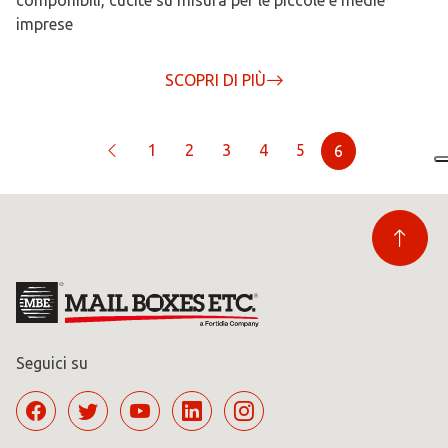
componibili, cucite su misura per le piccole e medie
imprese
SCOPRI DI PIÙ
1
2
3
4
5

6
Seguici su