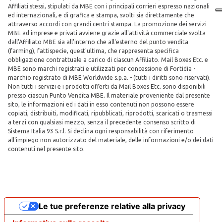
Affiliati stessi, stipulati da MBE con i principali corrieri espresso nazionali
ed internazionali, e di grafica e stampa, svolti sia direttamente che
attraverso accordi con grandi centri stampa. La promozione dei servizi
MBE ad imprese e privati avviene grazie all'attività commerciale svolta
dall'Affiliato MBE sia all'interno che all'esterno del punto vendita
(farming), fattispecie, quest'ultima, che rappresenta specifica
obbligazione contrattuale a carico di ciascun Affiliato. Mail Boxes Etc. e
MBE sono marchi registrati e utilizzati per concessione di Fortidia -
marchio registrato di MBE Worldwide s.p.a. - (tutti i diritti sono riservati).
Non tutti i servizi e i prodotti offerti da Mail Boxes Etc. sono disponibili
presso ciascun Punto Vendita MBE. Il materiale proveniente dal presente
sito, le informazioni ed i dati in esso contenuti non possono essere
copiati, distribuiti, modificati, ripubblicati, riprodotti, scaricati o trasmessi
a terzi con qualsiasi mezzo, senza il precedente consenso scritto di
Sistema Italia 93 S.r.l. Si declina ogni responsabilità con riferimento
all'impiego non autorizzato del materiale, delle informazioni e/o dei dati
contenuti nel presente sito.
Le tue preferenze relative alla privacy