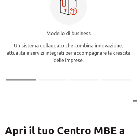
dello di business
Campagn
audato che combina innovazione,
I nostri Imprenditori ben
ntegrati per accompagnare la crescita
strumenti promoziona
delle imprese.
visibi
Apri il tuo Centro MBE a