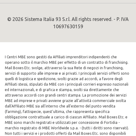
© 2026 Sistema Italia 93 S.r.l. All rights reserved. - P. IVA
10697630159
I Centri MBE sono gestiti da Affiliati imprenditori indipendenti che
operano sotto il marchio MBE per effetto di un contratto di franchising.
Mail Boxes Etc. svolge, attraverso la sua Rete di negozi in franchising,
servizi di supporto alle imprese e ai privati. I principali servizi offerti sono
quelli di logistica e spedizione, svolti grazie ad accordi, a favore degli
Affiliati stessi, stipulati da MBE con i principali corrieri espresso nazionali
ed internazionali, e di grafica e stampa, svolti sia direttamente che
attraverso accordi con grandi centri stampa. La promozione dei servizi
MBE ad imprese e privati avviene grazie all'attività commerciale svolta
dall'Affiliato MBE sia all'interno che all'esterno del punto vendita
(farming), fattispecie, quest'ultima, che rappresenta specifica
obbligazione contrattuale a carico di ciascun Affiliato. Mail Boxes Etc. e
MBE sono marchi registrati e utilizzati per concessione di Fortidia -
marchio registrato di MBE Worldwide s.p.a. - (tutti i diritti sono riservati).
Non tutti i servizi e i prodotti offerti da Mail Boxes Etc. sono disponibili